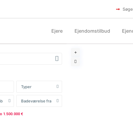
Søge
Ejere
Ejendomstilbud
Ejen
Typer
ab
Badeværelse fra
to 1.500.000 €