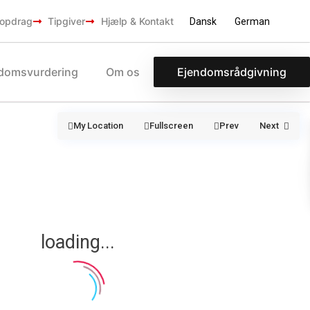
opdrag
Tipgiver
Hjælp & Kontakt
Dansk
German
domsvurdering
Om os
Ejendomsrådgivning
My Location
Fullscreen
Prev
Next
loading...