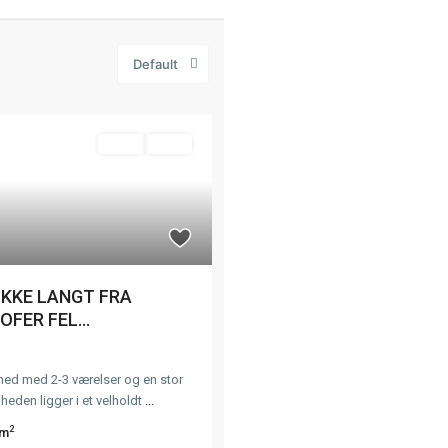
Default
Solgt
Solgt
IKKE LANGT FRA
FER FEL...
ighed med 2-3 værelser og en stor
gheden ligger i et velholdt
...
2
 m