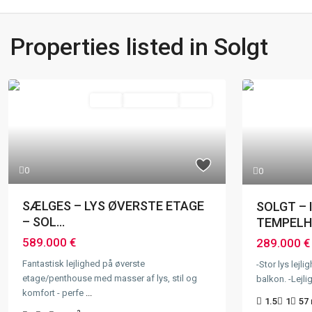
Properties listed in Solgt
Solgt
Referencer
Solgt
0
0
SÆLGES – LYS ØVERSTE ETAGE
SOLGT – 
– SOL...
TEMPELHO
589.000 €
289.000 €
Fantastisk lejlighed på øverste
-Stor lys lejl
etage/penthouse med masser af lys, stil og
balkon. -Lejli
komfort - perfe
...
1.5
1
57